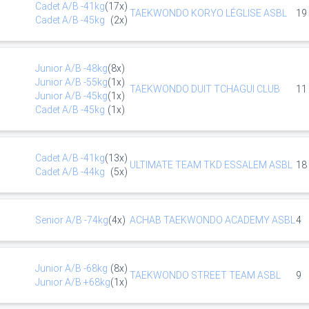
Cadet
A/B
-41kg
(
17
x)
TAEKWONDO KORYO LÉGLISE ASBL
19
Cadet
A/B
-45kg
(
2
x)
Junior
A/B
-48kg
(
8
x)
Junior
A/B
-55kg
(
1
x)
TAEKWONDO DUIT TCHAGUI CLUB
11
Junior
A/B
-45kg
(
1
x)
Cadet
A/B
-45kg
(
1
x)
Cadet
A/B
-41kg
(
13
x)
ULTIMATE TEAM TKD ESSALEM ASBL
18
Cadet
A/B
-44kg
(
5
x)
Senior
A/B
-74kg
(
4
x)
ACHAB TAEKWONDO ACADEMY ASBL
4
Junior
A/B
-68kg
(
8
x)
TAEKWONDO STREET TEAM ASBL
9
Junior
A/B
+68kg
(
1
x)