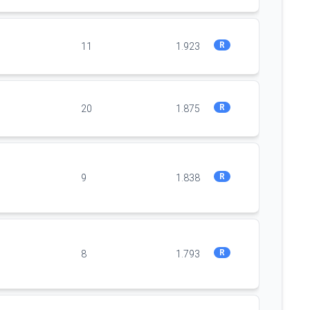
R
11
1.923
R
20
1.875
R
9
1.838
R
8
1.793