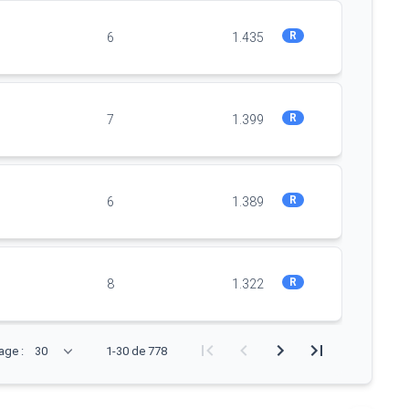
R
6
1.435
R
7
1.399
R
6
1.389
R
8
1.322
age :
1-30 de 778