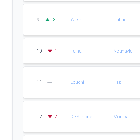
9
+
3
Wilkin
Gabriel
10
-
1
Talha
Nouhayla
11
Louchi
Ilias
12
-
2
De Simone
Monica