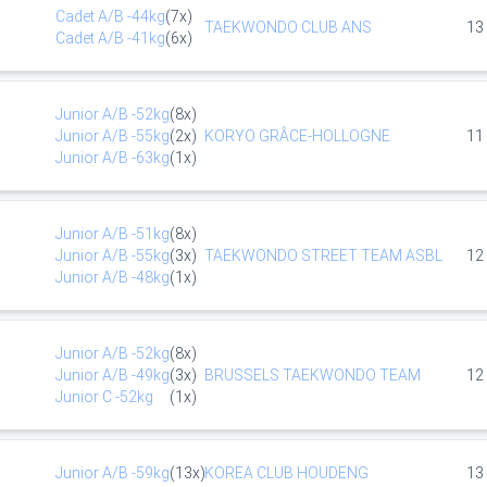
Cadet
A/B
-44kg
(
7
x)
TAEKWONDO CLUB ANS
13
Cadet
A/B
-41kg
(
6
x)
Junior
A/B
-52kg
(
8
x)
Junior
A/B
-55kg
(
2
x)
KORYO GRÂCE-HOLLOGNE
11
Junior
A/B
-63kg
(
1
x)
Junior
A/B
-51kg
(
8
x)
Junior
A/B
-55kg
(
3
x)
TAEKWONDO STREET TEAM ASBL
12
Junior
A/B
-48kg
(
1
x)
Junior
A/B
-52kg
(
8
x)
Junior
A/B
-49kg
(
3
x)
BRUSSELS TAEKWONDO TEAM
12
Junior
C
-52kg
(
1
x)
Junior
A/B
-59kg
(
13
x)
KOREA CLUB HOUDENG
13