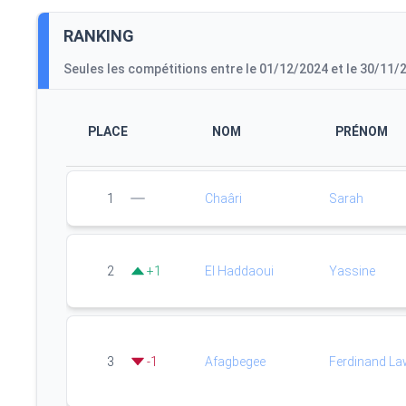
RANKING
Seules les compétitions entre le 01/12/2024 et le 30/11/
PLACE
NOM
PRÉNOM
1
Chaâri
Sarah
2
+
1
El Haddaoui
Yassine
3
-
1
Afagbegee
Ferdinand L