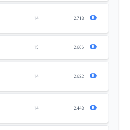
R
14
2.718
R
15
2.666
R
14
2.622
R
14
2.448