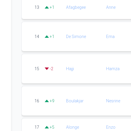
13
+
1
Afagbegee
Anne
14
+
1
De Simone
Ema
15
-
2
Hajji
Hamza
16
+
9
Boulakjar
Nesrine
17
+
5
Alonge
Enzo