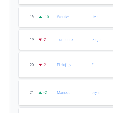
18
+
10
Wautier
Livia
19
-
2
Tomasso
Diego
20
-
2
El Hajjajy
Fadi
21
+
2
Mansouri
Leyla