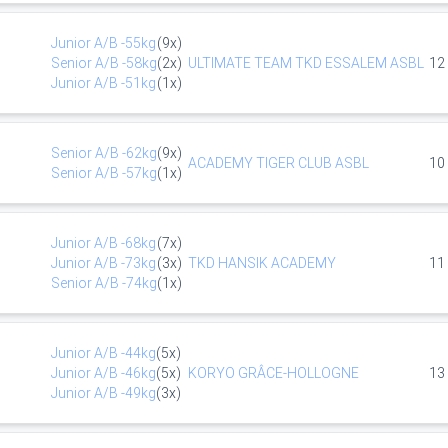
Junior
A/B
-55kg
(
9
x)
Senior
A/B
-58kg
(
2
x)
ULTIMATE TEAM TKD ESSALEM ASBL
12
Junior
A/B
-51kg
(
1
x)
Senior
A/B
-62kg
(
9
x)
ACADEMY TIGER CLUB ASBL
10
Senior
A/B
-57kg
(
1
x)
Junior
A/B
-68kg
(
7
x)
Junior
A/B
-73kg
(
3
x)
TKD HANSIK ACADEMY
11
Senior
A/B
-74kg
(
1
x)
Junior
A/B
-44kg
(
5
x)
Junior
A/B
-46kg
(
5
x)
KORYO GRÂCE-HOLLOGNE
13
Junior
A/B
-49kg
(
3
x)