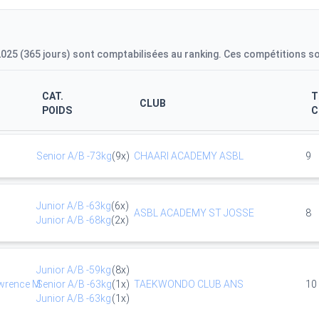
2025 (365 jours) sont comptabilisées au ranking. Ces compétitions s
CAT.
T
CLUB
POIDS
Senior
A/B
-73kg
(
9
x)
CHAARI ACADEMY ASBL
9
Junior
A/B
-63kg
(
6
x)
ASBL ACADEMY ST JOSSE
8
Junior
A/B
-68kg
(
2
x)
Junior
A/B
-59kg
(
8
x)
awrence M
Senior
A/B
-63kg
(
1
x)
TAEKWONDO CLUB ANS
10
Junior
A/B
-63kg
(
1
x)