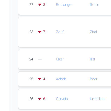
22
-
3
Boulanger
Robin
23
-
7
Zoufi
Ziad
24
Ülker
Izel
25
-
4
Achab
Badr
26
-
6
Gervais
Umbelina