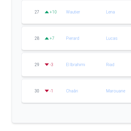
27
+
10
Wautier
Lena
28
+
7
Pierard
Lucas
29
-
3
El Ibrahimi
Riad
30
-
1
Chaâri
Marouane