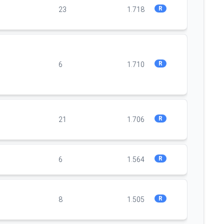
R
23
1.718
R
6
1.710
R
21
1.706
R
6
1.564
R
8
1.505