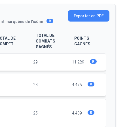
Exporter en PDF
R
ont marquées de l'icône
TOTAL DE
OTAL DE
POINTS
COMBATS
COMPÉTITIONS
GAGNÉS
GAGNÉS
R
29
11.289
R
23
4.475
R
25
4.439