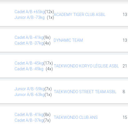
Cadet
A/B
+65kg
(
12
x)
ACADEMY TIGER CLUB ASBL
13
Junior
A/B
-73kg
(
1
x)
Cadet
A/B
-41kg
(
9
x)
DYNAMIC TEAM
13
Cadet
A/B
-37kg
(
4
x)
Cadet
A/B
-45kg
(
17
x)
TAEKWONDO KORYO LÉGLISE ASBL
21
Cadet
A/B
-49kg
(
4
x)
Junior
A/B
-59kg
(
7
x)
TAEKWONDO STREET TEAM ASBL
8
Junior
A/B
-63kg
(
1
x)
Cadet
A/B
-41kg
(
8
x)
TAEKWONDO CLUB ANS
15
Cadet
A/B
-37kg
(
7
x)