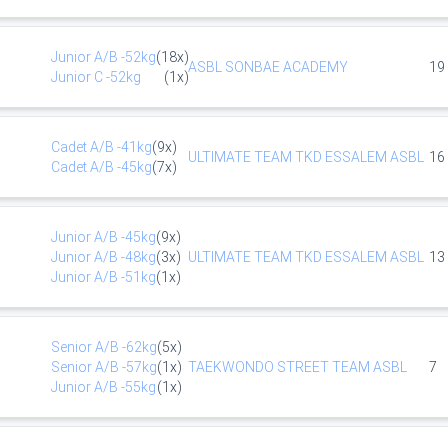
Junior
A/B
-52kg
(
18
x)
ASBL SONBAE ACADEMY
19
Junior
C
-52kg
(
1
x)
Cadet
A/B
-41kg
(
9
x)
ULTIMATE TEAM TKD ESSALEM ASBL
16
Cadet
A/B
-45kg
(
7
x)
Junior
A/B
-45kg
(
9
x)
Junior
A/B
-48kg
(
3
x)
ULTIMATE TEAM TKD ESSALEM ASBL
13
Junior
A/B
-51kg
(
1
x)
Senior
A/B
-62kg
(
5
x)
Senior
A/B
-57kg
(
1
x)
TAEKWONDO STREET TEAM ASBL
7
Junior
A/B
-55kg
(
1
x)