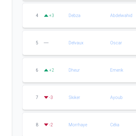
4
+
3
Debza
Abdelwahid
5
Delvaux
Oscar
6
+
2
Dheur
Emerik
7
-
3
Skiker
Ayoub
8
-
2
Morrhaye
Célia