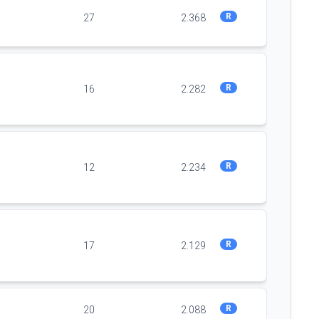
R
27
2.368
R
16
2.282
R
12
2.234
R
17
2.129
R
20
2.088