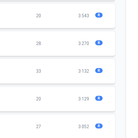
R
20
3.543
R
28
3.270
R
33
3.132
R
20
3.129
R
27
3.052