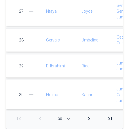
Senio
27
Ntaya
Joyce
Senio
Junior
Cadet
28
Gervais
Umbelina
Cadet
Junior
29
El Ibrahimi
Riad
Junior
Junior
30
Hraiba
Sabrin
Cadet
Junior