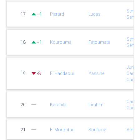
Senio
17
+
1
Pierard
Lucas
Senio
Senio
18
+
1
Kourouma
Fatoumata
Senio
Junior
19
-
8
El Haddaoui
Yassine
Cadet
Cadet
Cadet
20
Karabila
Ibrahim
Cadet
21
El Moukhtari
Soufiane
Senio