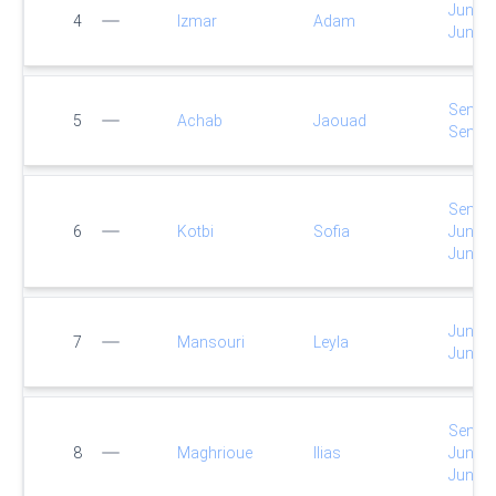
Junior
4
Izmar
Adam
Junior
Senio
5
Achab
Jaouad
Senio
Senio
6
Kotbi
Sofia
Junior
Junior
Junior
7
Mansouri
Leyla
Junior
Senio
8
Maghrioue
Ilias
Junior
Junior