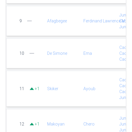
Junior
9
Afagbegee
Ferdinand Lawrence M
Cadet
Junior
Cadet
10
De Simone
Ema
Cadet
Cadet
Cadet
Cadet
11
+
1
Skiker
Ayoub
Cadet
Junior
Junior
12
+
1
Makoyan
Chero
Junior
Junior