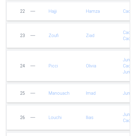
22
Hajji
Hamza
Cadet
Cadet
23
Zoufi
Ziad
Cadet
Junior
24
Picci
Olivia
Cadet
Junior
25
Manouach
Imad
Junior
Junior
26
Louchi
Ilias
Cadet