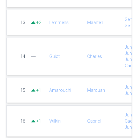
Senio
13
+
2
Lemmens
Maarten
Senio
Junior
Junior
14
Guiot
Charles
Junior
Cadet
Junior
15
+
1
Amarouchi
Marouan
Junior
Junior
16
+
1
Wilkin
Gabriel
Cadet
Junior