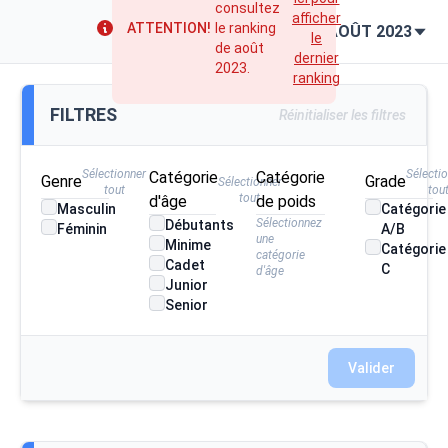
consultez
afficher
ATTENTION!
le ranking
AOÛT 2023
le
de août
dernier
2023.
ranking
FILTRES
Réinitialiser les filtres
Sélectionner
Sélecti
Catégorie
Catégorie
Genre
Grade
Sélectionner
tout
tou
tout
d'âge
de poids
Masculin
Catégorie
Sélectionnez
Débutants
Féminin
A/B
une
Minime
Catégorie
catégorie
Cadet
C
d'âge
Junior
Senior
Valider