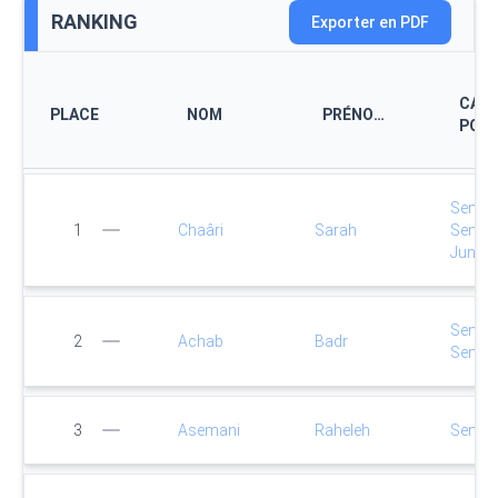
RANKING
Exporter en PDF
CAT.
PLACE
NOM
PRÉNOM
POID
Senio
1
Chaâri
Sarah
Senio
Junior
Senio
2
Achab
Badr
Senio
3
Asemani
Raheleh
Senio